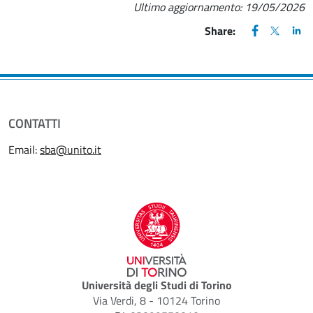
Ultimo aggiornamento:
19/05/2026
FACEBOOK
(apre una nu
X
(apre un
LIN
(ap
Share:
CONTATTI
Email:
sba@unito.it
Università degli Studi di Torino
Via Verdi, 8 - 10124 Torino