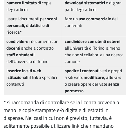
numero limitato
di copie
download sistematici
o di gran
degli articoli
parte degli articoli
usare i documenti per
scopi
fare un
uso commerciale
dei
personali, didattici o di
contenuti
ricerca*
condividere
i documenti con
condividere con utenti esterni
docenti
anche a contratto,
all'Università di Torino, a meno
staff e studenti
che non si collabori a una ricerca
dell'Università di Torino
comune
inserire in siti web
spedire i contenuti
veri e propri
istituzionali
il link a specifici
a siti web,
modificare, alterare
contenuti
o creare opere derivate
senza
permesso
* si raccomanda di controllare se la licenza preveda o
meno le copie stampate e/o digitale di estratti in
dispense. Nei casi in cui non è previsto, tuttavia, è
solitamente possibile utilizzare link che rimandano