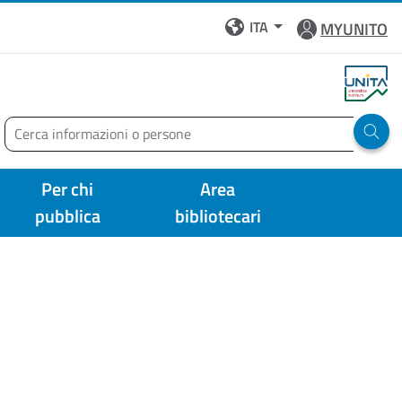
ITA
MYUNITO
Cerca
Run 
Per chi
Area
pubblica
bibliotecari