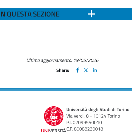
IN QUESTA SEZIONE
Ultimo aggiornamento:
19/05/2026
FACEBOOK
(apre una nuova finestra)
X
(apre una nuova finestr
LINKEDIN
(apre una nuova fi
Share:
Università degli Studi di Torino
Via Verdi, 8 - 10124 Torino
P.I. 02099550010
C.F. 80088230018