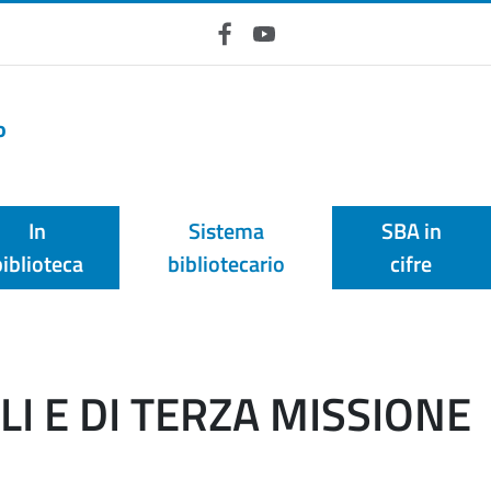
Facebook
YouTube
o
In
Sistema
SBA in
biblioteca
bibliotecario
cifre
LI E DI TERZA MISSIONE