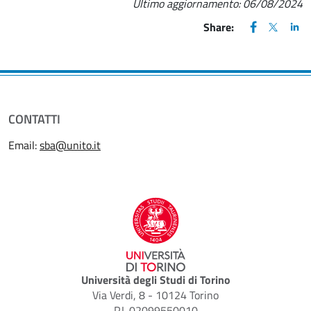
Ultimo aggiornamento:
06/08/2024
FACEBOOK
(apre una nu
X
(apre un
LIN
(ap
Share:
CONTATTI
Email:
sba@unito.it
Università degli Studi di Torino
Via Verdi, 8 - 10124 Torino
P.I. 02099550010