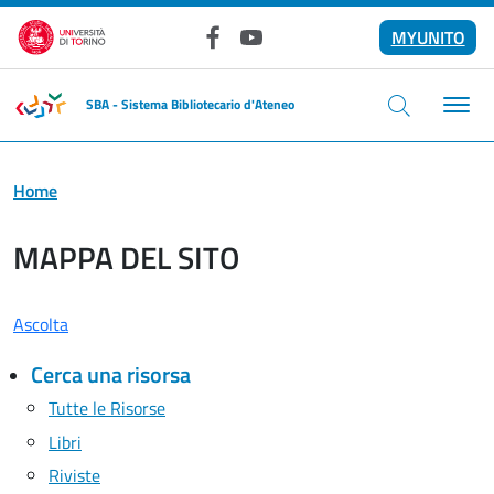
Salta al contenuto principale
MYUNITO
Facebook
YouTube
SBA - Sistema Bibliotecario d'Ateneo
Home
MAPPA DEL SITO
Ascolta
Cerca una risorsa
Tutte le Risorse
Libri
Riviste