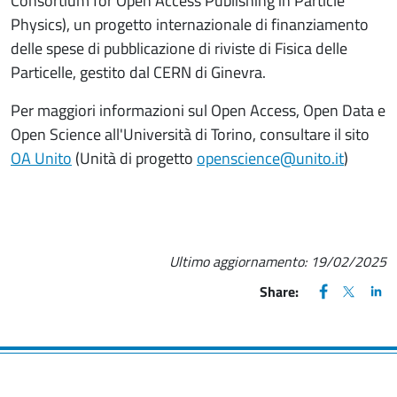
Consortium for Open Access Publishing in Particle
Physics), un progetto internazionale di finanziamento
delle spese di pubblicazione di riviste di Fisica delle
Particelle, gestito dal CERN di Ginevra.
Per maggiori informazioni sul Open Access, Open Data e
Open Science all'Università di Torino, consultare il sito
OA Unito
(Unità di progetto
openscience@unito.it
)
Ultimo aggiornamento:
19/02/2025
FACEBOOK
(apre una nu
X
(apre un
LIN
(ap
Share: