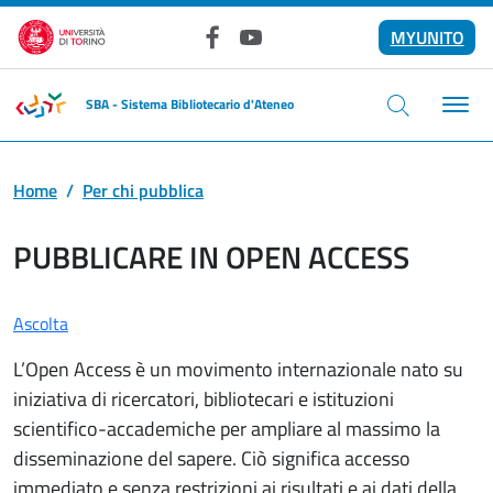
Salta al contenuto principale
MYUNITO
Facebook
YouTube
SBA - Sistema Bibliotecario d'Ateneo
Home
Per chi pubblica
PUBBLICARE IN OPEN ACCESS
Ascolta
L’Open Access è un movimento internazionale nato su
iniziativa di ricercatori, bibliotecari e istituzioni
scientifico-accademiche per ampliare al massimo la
disseminazione del sapere. Ciò significa accesso
immediato e senza restrizioni ai risultati e ai dati della