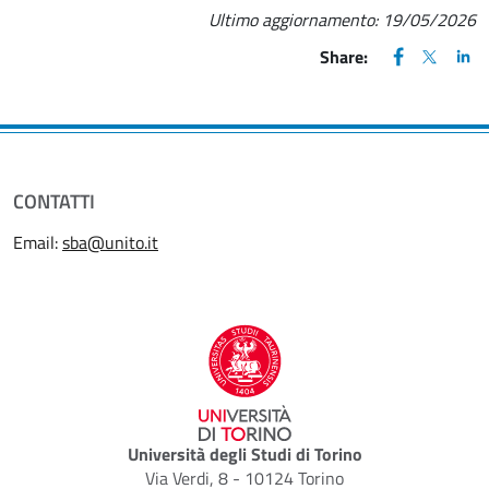
Ultimo aggiornamento:
19/05/2026
FACEBOOK
(apre una nu
X
(apre un
LIN
(ap
Share:
CONTATTI
Email:
sba@unito.it
Università degli Studi di Torino
Via Verdi, 8 - 10124 Torino