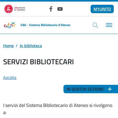
Salta al contenuto principale
MYUNITO
Facebook
YouTube
SBA - Sistema Bibliotecario d'Ateneo
Home
In biblioteca
SERVIZI BIBLIOTECARI
Ascolta
IN QUESTA SEZIONE
I servizi del Sistema Bibliotecario di Ateneo si rivolgono
a: