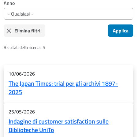
Anno
Elimina filtri
Applica
Risultati della ricerca: 5
Risultati
10/06/2026
The Japan Times: trial per gli archivi 1897-
2025
25/05/2026
Indagine di customer satisfaction sulle
Biblioteche UniTo