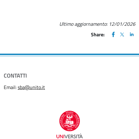
Ultimo aggiornamento:
12/01/2026
FACEBOOK
(apre una nu
X
(apre un
LIN
(ap
Share:
CONTATTI
Email:
sba@unito.it