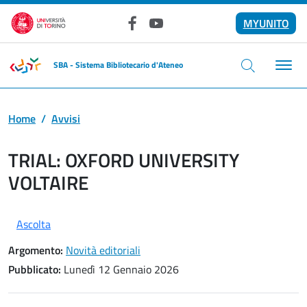
Salta al contenuto principale
MYUNITO
Facebook
YouTube
SBA - Sistema Bibliotecario d'Ateneo
Home
Avvisi
TRIAL: OXFORD UNIVERSITY
VOLTAIRE
Ascolta
Argomento:
Novità editoriali
Pubblicato:
Lunedì 12 Gennaio 2026