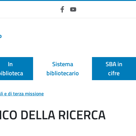
Facebook
YouTube
o
In
Sistema
SBA in
biblioteca
bibliotecario
cifre
ali e di terza missione
ICO DELLA RICERCA