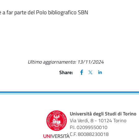
e a far parte del Polo bibliografico SBN
Ultimo aggiornamento:
13/11/2024
FACEBOOK
(apre una nuova finestra)
X
(apre una nuova finestr
LINKEDIN
(apre una nuova fi
Share:
Università degli Studi di Torino
Via Verdi, 8 - 10124 Torino
P.I. 02099550010
C.F. 80088230018