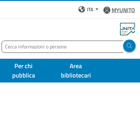
ITA
MYUNITO
Cerca
Run 
Per chi
Area
pubblica
bibliotecari