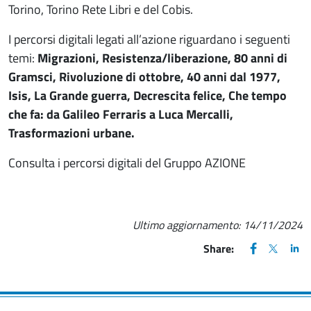
Torino, Torino Rete Libri e del Cobis.
I percorsi digitali legati all’azione riguardano i seguenti
temi:
Migrazioni, Resistenza/liberazione, 80 anni di
Gramsci, Rivoluzione di ottobre, 40 anni dal 1977,
Isis, La Grande guerra, Decrescita felice, Che tempo
che fa: da Galileo Ferraris a Luca Mercalli,
Trasformazioni urbane.
Consulta i percorsi digitali del Gruppo AZIONE
Ultimo aggiornamento:
14/11/2024
FACEBOOK
(apre una nu
X
(apre un
LIN
(ap
Share: