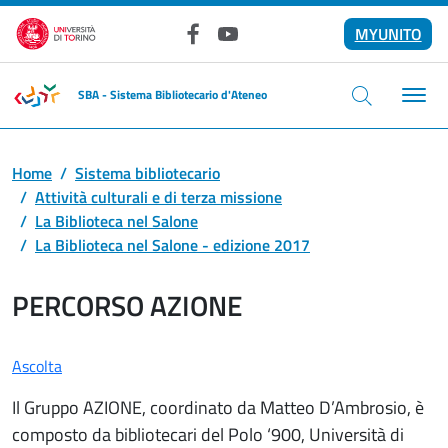
Salta al contenuto principale
MYUNITO
Facebook
YouTube
SBA - Sistema Bibliotecario d'Ateneo
Home
Sistema bibliotecario
Attività culturali e di terza missione
La Biblioteca nel Salone
La Biblioteca nel Salone - edizione 2017
PERCORSO AZIONE
Ascolta
Il Gruppo AZIONE, coordinato da Matteo D’Ambrosio, è
composto da bibliotecari del Polo ‘900, Università di