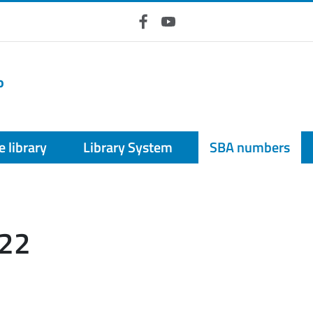
Facebook
YouTube
o
e library
Library System
SBA numbers
22