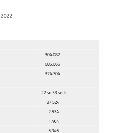
o 2022
304.082
685.666
374.704
22 su 33 sedi
87.524
2.534
1.464
5.946