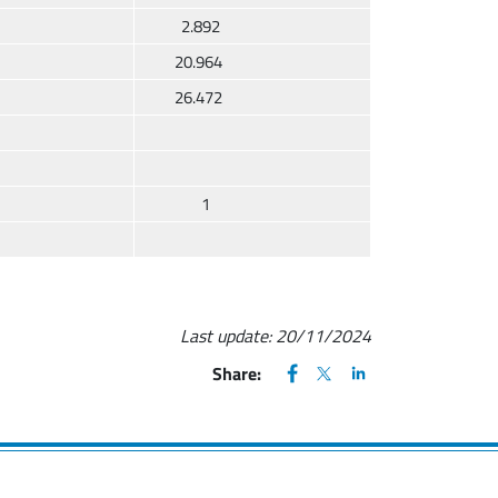
2.892
20.964
26.472
1
Last update:
20/11/2024
FACEBOOK
(apre una nuova finestra)
X
(apre una nuova finestr
LINKEDIN
(apre una nuova fi
Share: