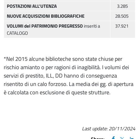
POSTAZIONI ALL'UTENZA
3.285
NUOVE ACQUISIZIONI BIBLIOGRAFICHE
28.505
VOLUMI del PATRIMONIO PREGRESSO
inseriti a
37.921
CATALOGO
*Nel 2015 alcune biblioteche sono state chiuse per
rischio amianto o per ragioni di inagibilità. I volumi dei
servizi di prestito, ILL, DD hanno di conseguenza
risentito di un calo forzoso. La media dei gg. di apertura
è calcolata con esclusione di queste strutture.
Last update:
20/11/2024
FACEBOOK
(apre una nu
X
(apre un
LIN
(ap
Share: