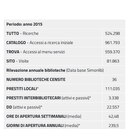
Periodo: anno 2015
TUTTO
- Ricerche
524.298
CATALOGO
- Accessi a ricerca iniziale
961.793
TROVA
- Accessi al menu servizi
559.370
SITO
- Visite
81.863
Rilevazione annuale biblioteche
(Data base Simonlib)
NUMERO BIBLIOTECHE CENSITE
36
PRESTITI LOCALI
*
111.035
PRESTITI INTERBIBLIOTECARI
(attivi e passivi)*
3.338
DD
(attivi e passivi)*
22.557
ORE DI APERTURA SETTIMANALI
(media)
42,48
GIORNI DI APERTURA ANNUALI
(media)*
239,5